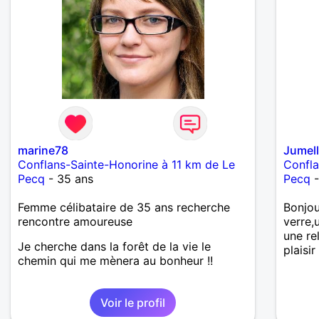
marine78
Jumel
Conflans-Sainte-Honorine à 11 km de Le
Confla
Pecq
- 35 ans
Pecq
-
Femme célibataire de 35 ans recherche
Bonjou
rencontre amoureuse
verre,
une re
Je cherche dans la forêt de la vie le
plaisi
chemin qui me mènera au bonheur !!
Voir le profil