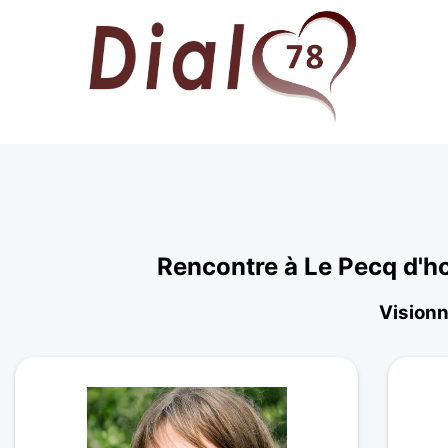
Rencontre à Le Pecq d'h
Visionn