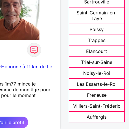
Sartrouville
Saint-Germain-en-
Laye
Poissy
Trappes
Elancourt
Triel-sur-Seine
-Honorine à 11 km de Le
Noisy-le-Roi
s 1m77 mince je
Les Essarts-le-Roi
femme de mon âge pour
Freneuse
e pour le moment
Villiers-Saint-Fréderic
Auffargis
oir le profil