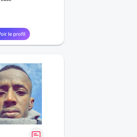
oir le profil