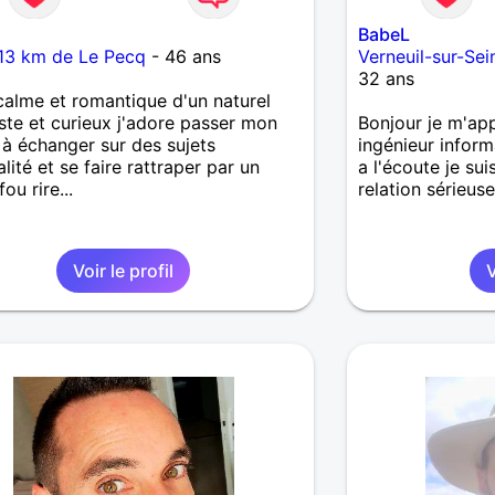
BabeL
13 km de Le Pecq
- 46 ans
Verneuil-sur-Se
32 ans
alme et romantique d'un naturel
ste et curieux j'adore passer mon
Bonjour je m'app
à échanger sur des sujets
ingénieur informa
alité et se faire rattraper par un
a l'écoute je sui
ou rire...
relation sérieuse
Voir le profil
V