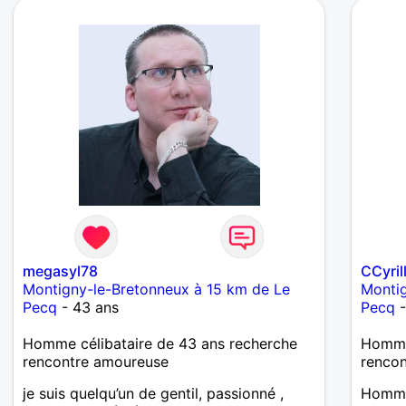
megasyl78
CCyril
Montigny-le-Bretonneux à 15 km de Le
Montig
Pecq
- 43 ans
Pecq
-
Homme célibataire de 43 ans recherche
Homme 
rencontre amoureuse
renco
je suis quelqu’un de gentil, passionné ,
Homme 