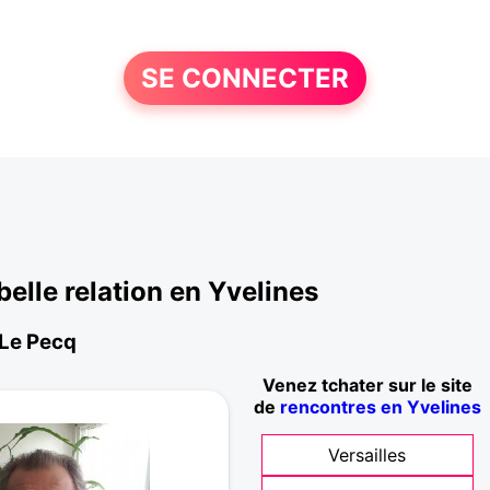
SE CONNECTER
lle relation en Yvelines
 Le Pecq
Venez tchater sur le site
de
rencontres en Yvelines
Versailles