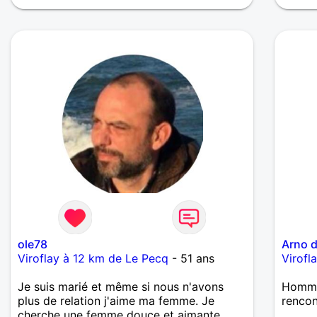
ole78
Arno d
Viroflay à 12 km de Le Pecq
- 51 ans
Virofl
Je suis marié et même si nous n'avons
Homme
plus de relation j'aime ma femme. Je
renco
cherche une femme douce et aimante