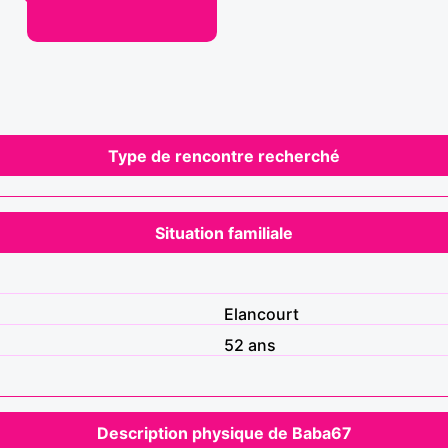
Type de rencontre recherché
Situation familiale
Elancourt
52 ans
Description physique de Baba67