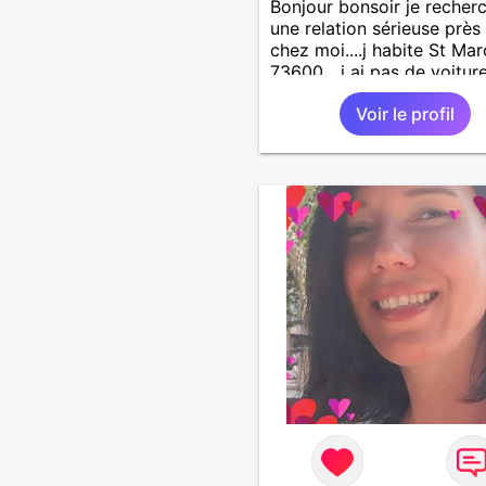
Bonjour bonsoir je recher
une relation sérieuse près
chez moi....j habite St Mar
73600....j ai pas de voitur
50km ... quelqu'un qui aur
Voir le profil
entre 55 et 64 ans...sans 
de préférence même adult
qui n aurait garder aucun
contact avec une où plusi
ex...si vous correspondez
recherche ecrivez moi je 
répondrai...