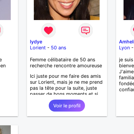
lydye
Amhel
Lorient
-
50 ans
Lyon
e
Femme célibataire de 50 ans
je sui
ien
recherche rencontre amoureuse
bienve
J'aime 
Ici juste pour me faire des amis
familia
sur Lorient, mais je ne me prend
fondée
pas la tête pour la suite, juste
confia
passer de bons moments et si
affinité il y a, je reste ouverte à
Voir le profil
tout puisque je suis célibataire
et disponible.