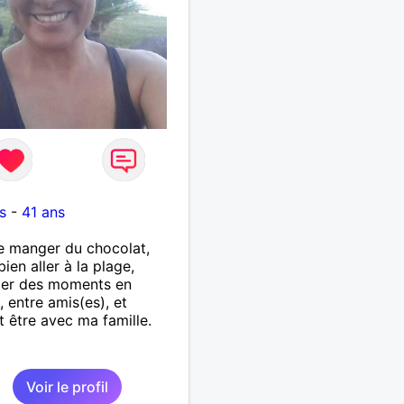
s
-
41 ans
e manger du chocolat,
bien aller à la plage,
ger des moments en
, entre amis(es), et
t être avec ma famille.
Voir le profil