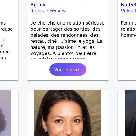
Ag.béa
Nad5
Rodez
-
55 ans
Villeu
ans
Je cherche une relation sérieuse
Femme 
ureuse
pour partager des sorties, des
relati
balades, des randonnées, des
homme
 Je
restau, ciné . J'aime le yoga, La
je
nature, ma passion ^^, et les
imée.
voyages. A bientot peut étre
i a
pour faire connaissance
se en
Voir le profil
entour
et je
ager
out le