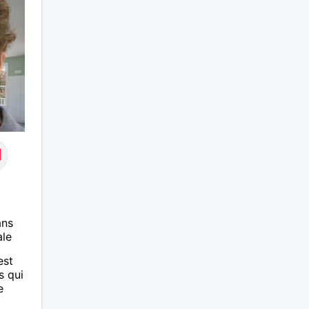
ans
ale
est
s qui
e