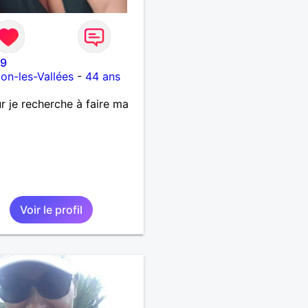
79
on-les-Vallées
-
44 ans
r je recherche à faire ma
Voir le profil