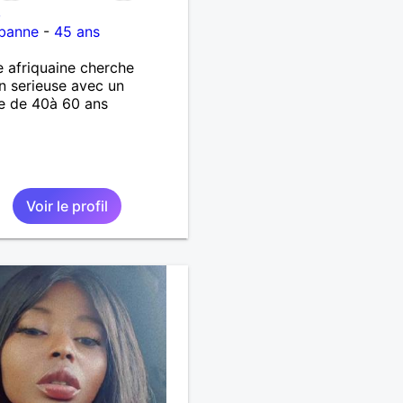
8
rbanne
-
45 ans
afriquaine cherche
on serieuse avec un
 de 40à 60 ans
Voir le profil