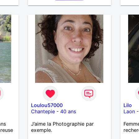
Loulou57000
Lilo
Chantepie
-
40 ans
Laon
ans
J’aime la Photographie par
Femme 
ureuse
exemple.
recher