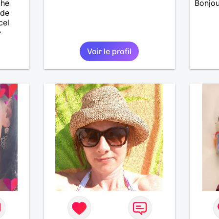
che
Bonjou
 de
cel
e
ait
Voir le profil
enfants
es et
eurs
 à ma
vous