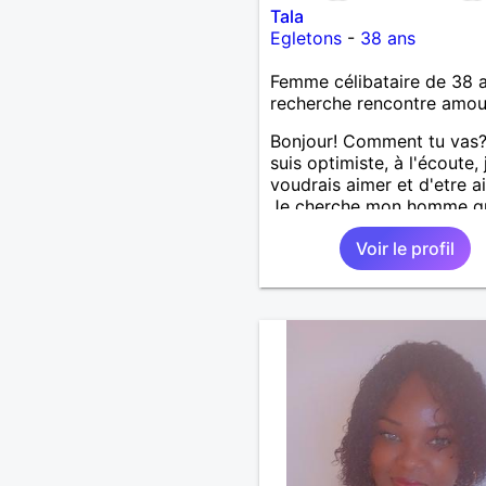
Tala
Egletons
-
38 ans
Femme célibataire de 38 
recherche rencontre amo
Bonjour! Comment tu vas?
suis optimiste, à l'écoute, 
voudrais aimer et d'etre a
Je cherche mon homme qu
38-48 ans. Aussi en Corre
Voir le profil
préférence ou dans son al
vu que je travaille en CDI 
ne peux pas souvent voy
loin. Merci. Bon chance à t
monde.