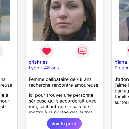
crishries
Ylana
Lyon
-
48 ans
Poitier
ans
Femme célibataire de 48 ans
J’ador
ureuse
recherche rencontre amoureuse
j’aime 
parta
ile à
Ici pour trouver une personne
famille
amour -
sérieuse qui s'accorderait avec
surtou
este
moi, sachant que je sais me
mettre à la portée des autres.
Voir le profil