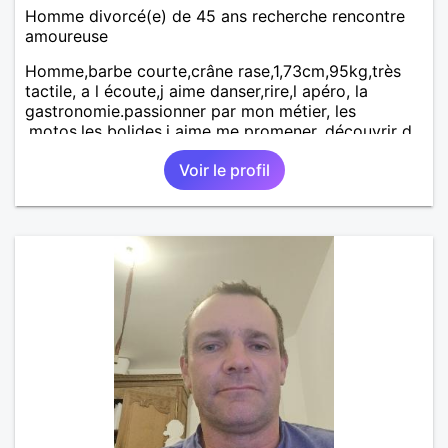
Homme divorcé(e) de 45 ans recherche rencontre
amoureuse
Homme,barbe courte,crâne rase,1,73cm,95kg,très
tactile, a l écoute,j aime danser,rire,l apéro, la
gastronomie.passionner par mon métier, les
,motos,les bolides.j aime me promener, découvrir d
autre endroits.
Voir le profil