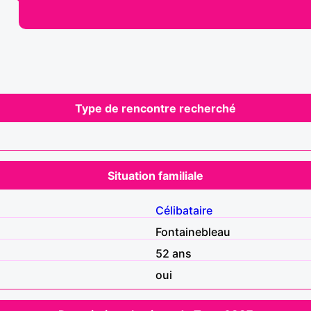
Type de rencontre recherché
Situation familiale
Célibataire
Fontainebleau
52 ans
oui