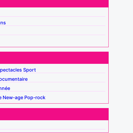
ins
pectacles
Sport
ocumentaire
nnée
e
New-age
Pop-rock