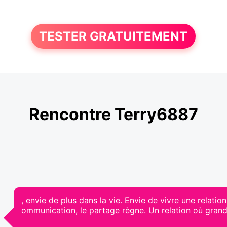
TESTER GRATUITEMENT
Rencontre Terry6887
, envie de plus dans la vie. Envie de vivre une relation
ommunication, le partage règne. Un relation où grandir