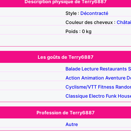
Description physique de Terry6887
Style :
Décontracté
Couleur des cheveux :
Châta
Poids : 0 kg
Les goûts de Terry6887
Balade
Lecture
Restaurants
S
Action
Animation
Aventure
D
Cyclisme/VTT
Fitness
Rando
Classique
Electro
Funk
Hous
Profession de Terry6887
Autre