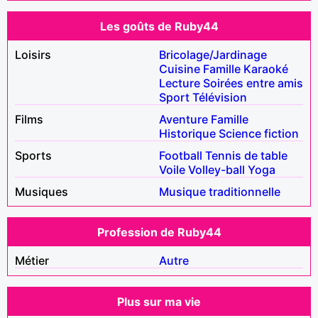
Les goûts de Ruby44
Loisirs
Bricolage/Jardinage
Cuisine
Famille
Karaoké
Lecture
Soirées entre amis
Sport
Télévision
Films
Aventure
Famille
Historique
Science fiction
Sports
Football
Tennis de table
Voile
Volley-ball
Yoga
Musiques
Musique traditionnelle
Profession de Ruby44
Métier
Autre
Plus sur ma vie